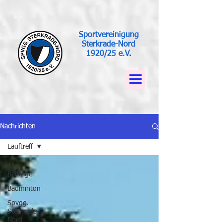
Sportvereinigung
Sterkrade-Nord
1920/25 e.V.
Nachrichten
Lauftreff
Alle
Beiträge
Badminton
Spvgg.
Sterkrade-
Nord