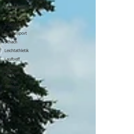
Tischtennis
Segeln
Triathlon
Breitensport
Schach
Leichtathletik
Lauftreff
Fußball
Senioren
Fußball
Junioren