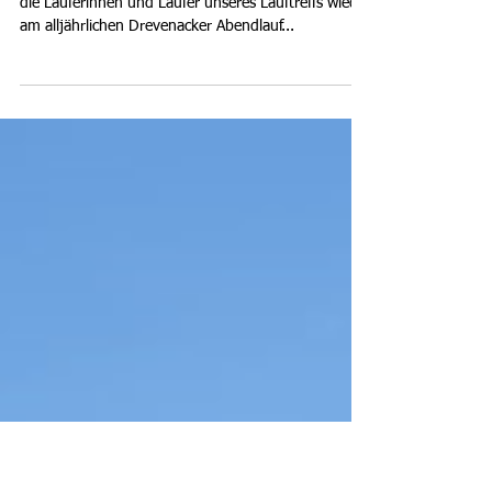
karlhueser
31. Juli 2023
2 Min. Lesezeit
Drevenacker Abendlauf 2023
Zum zweiten Mal nach der Corona Pause konnten
die Läuferinnen und Läufer unseres Lauftreffs wieder
am alljährlichen Drevenacker Abendlauf...