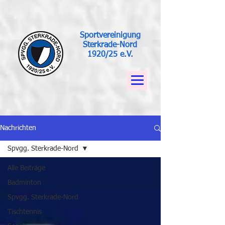
Sportvereinigung
Sterkrade-Nord
1920/25 e.V.
Nachrichten
Spvgg. Sterkrade-Nord
Alle Beiträge
Badminton
Spvgg. Sterkrade-Nord
Tischtennis