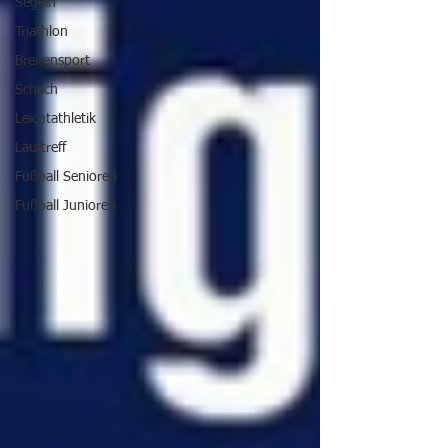
Segeln
Triathlon
Breitensport
Schach
Leichtathletik
Lauftreff
Fußball Senioren
Fußball Junioren