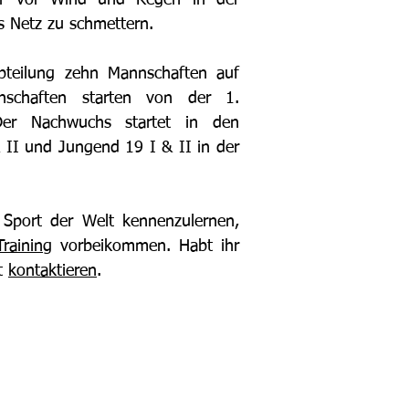
her vor Wind und Regen in der
s Netz zu schmettern.
bteilung zehn Mannschaften auf
nschaften starten von der 1.
 Der Nachwuchs startet in den
 II und Jungend 19 I & II in der
Sport der Welt kennenzulernen,
Training
vorbeikommen. Habt ihr
it
kontaktieren
.