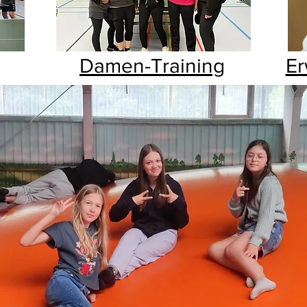
g
Damen-Training
Er