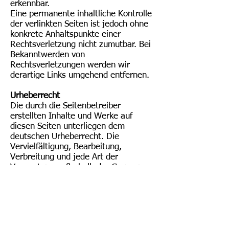
erkennbar.
Eine permanente inhaltliche Kontrolle
der verlinkten Seiten ist jedoch ohne
konkrete Anhaltspunkte einer
Rechtsverletzung nicht zumutbar. Bei
Bekanntwerden von
Rechtsverletzungen werden wir
derartige Links umgehend entfernen.
Urheberrecht
Die durch die Seitenbetreiber
erstellten Inhalte und Werke auf
diesen Seiten unterliegen dem
deutschen Urheberrecht. Die
Vervielfältigung, Bearbeitung,
Verbreitung und jede Art der
Verwertung außerhalb der Grenzen
des Urheberrechtes bedürfen der
schriftlichen Zustimmung des
jeweiligen Autors bzw. Erstellers.
Downloads und Kopien dieser Seite
sind nur für den privaten, nicht
kommerziellen Gebrauch gestattet.