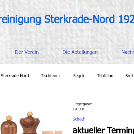
reinigung Sterkrade-Nord 192
Der Verein
Die Abteilungen
Nachr
 Sterkrade-Nord
Tischtennis
Segeln
Triathlon
Brei
ßball Senioren
Fußball Junioren
ludgergrewe
19. Juli
Schach
aktueller Termin