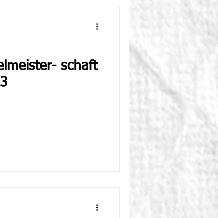
ister- schaft
23