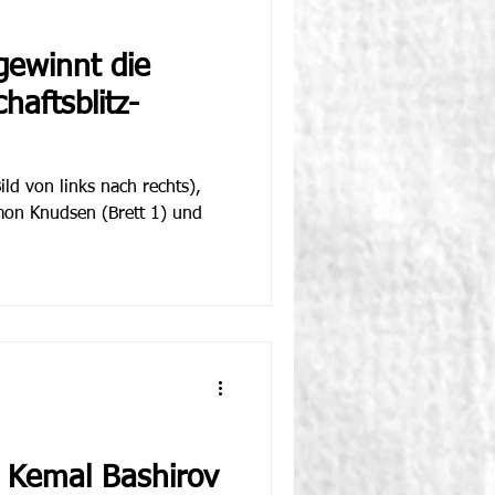
gewinnt die
aftsblitz-
ild von links nach rechts),
Simon Knudsen (Brett 1) und
d Kemal Bashirov