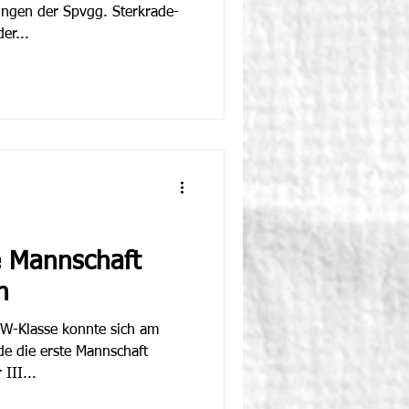
ungen der Spvgg. Sterkrade-
er...
e Mannschaft
h
W-Klasse konnte sich am
e die erste Mannschaft
III...