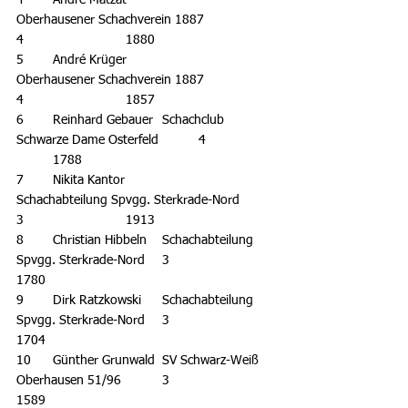
4	Andre Matzat			
Oberhausener Schachverein 1887		
4			1880
5	André Krüger			
Oberhausener Schachverein 1887		
4			1857
6	Reinhard Gebauer	Schachclub 
Schwarze Dame Osterfeld		4		
	1788
7	Nikita Kantor		
Schachabteilung Spvgg. Sterkrade-Nord	
3			1913
8	Christian Hibbeln	Schachabteilung 
Spvgg. Sterkrade-Nord	3			
1780
9	Dirk Ratzkowski	Schachabteilung 
Spvgg. Sterkrade-Nord	3			
1704
10	Günther Grunwald	SV Schwarz-Weiß 
Oberhausen 51/96		3			
1589