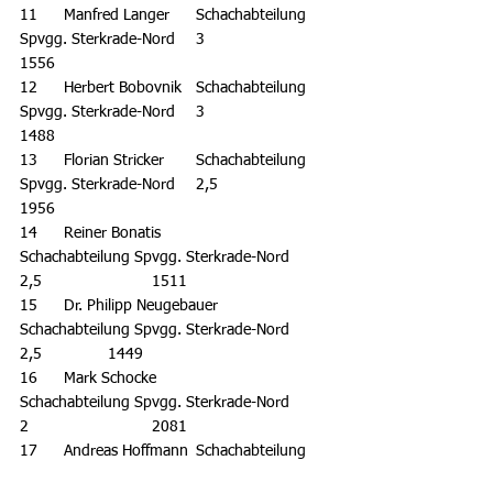
11	Manfred Langer	Schachabteilung 
Spvgg. Sterkrade-Nord	3			
1556
12	Herbert Bobovnik	Schachabteilung 
Spvgg. Sterkrade-Nord	3			
1488
13	Florian Stricker	Schachabteilung 
Spvgg. Sterkrade-Nord	2,5			
1956
14	Reiner Bonatis		
Schachabteilung Spvgg. Sterkrade-Nord	
2,5			1511
15	Dr. Philipp Neugebauer	
Schachabteilung Spvgg. Sterkrade-Nord	
2,5		1449
16	Mark Schocke		
Schachabteilung Spvgg. Sterkrade-Nord	
2			2081
17	Andreas Hoffmann	Schachabteilung 
Spvgg. Sterkrade-Nord	2			