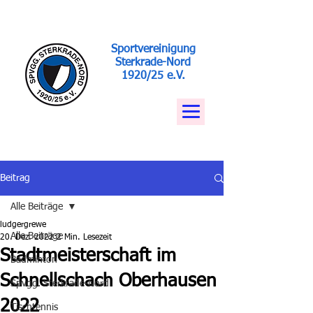
Sportvereinigung
Sterkrade-Nord
1920/25 e.V.
Beitrag
Alle Beiträge
ludgergrewe
Alle Beiträge
20. Dez. 2022
2 Min. Lesezeit
Stadtmeisterschaft im
Badminton
Schnellschach Oberhausen
Spvgg. Sterkrade-Nord
2022
Tischtennis