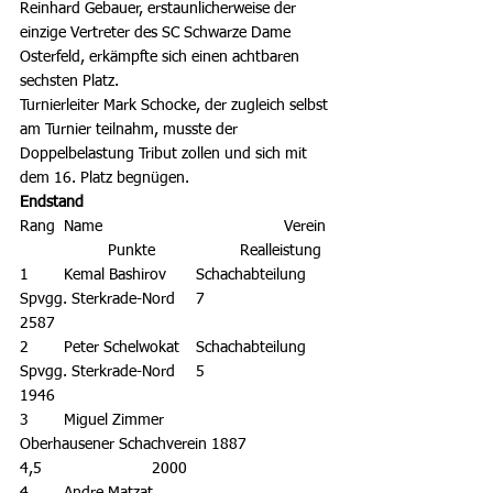
Reinhard Gebauer, erstaunlicherweise der 
einzige Vertreter des SC Schwarze Dame 
Osterfeld, erkämpfte sich einen achtbaren 
sechsten Platz.
Turnierleiter Mark Schocke, der zugleich selbst 
am Turnier teilnahm, musste der 
Doppelbelastung Tribut zollen und sich mit 
dem 16. Platz begnügen.
Endstand
Rang	Name					Verein	
		Punkte		Realleistung 
1	Kemal Bashirov	Schachabteilung 
Spvgg. Sterkrade-Nord	7			
2587
2	Peter Schelwokat	Schachabteilung 
Spvgg. Sterkrade-Nord	5			
1946
3	Miguel Zimmer		
Oberhausener Schachverein 1887		
4,5			2000