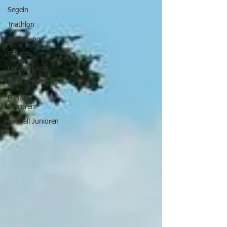
Segeln
Triathlon
Breitensport
Schach
Leichtathletik
Lauftreff
Fußball
Senioren
Fußball Junioren