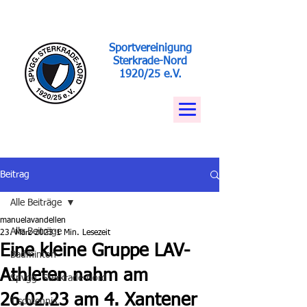
Sportvereinigung
Sterkrade-Nord
1920/25 e.V.
Beitrag
Alle Beiträge
manuelavandellen
Alle Beiträge
23. März 2023
1 Min. Lesezeit
Eine kleine Gruppe LAV-
Badminton
Athleten nahm am
Spvgg. Sterkrade-Nord
26.02.23 am 4. Xantener
Tischtennis