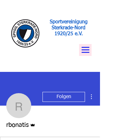
Sportvereinigung
Sterkrade-Nord
1920/25 e.V.
Weitere Optionen
Folgen
rbonatis
Administrator
rbonatis