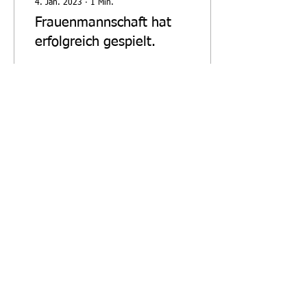
4. Jan. 2023
∙
1
Min.
Frauenmannschaft hat
erfolgreich gespielt.
Am 13.11.22 ging es zum
2. Mannschaftskampf nach
unserer Frauenmannschaft
nach Dienheim in Rheinland
Pfalz. Nach 3,5 Stunden
Anreise...
266
0
Sportvereinigung Sterkrade-Nord
1920/25 e. V.
Impressum