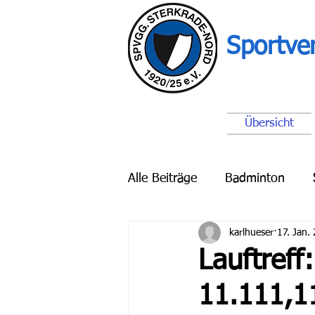
Sportve
Übersicht
Alle Beiträge
Badminton
karlhueser
17. Jan.
Breitensport
Schach
Lauftreff:
11.111,1