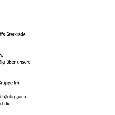
fs Sterkrade 
n.
ßig über unsere 
 Gruppe im 
 häufig auch 
d die 