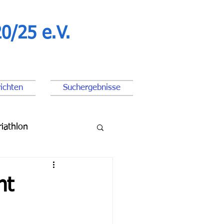
0/25 e.V.
ichten
Suchergebnisse
riathlon
ßball Junioren
ht