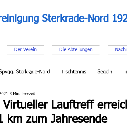
reinigung Sterkrade-Nord 192
Der Verein
Die Abteilungen
Nachr
Spvgg. Sterkrade-Nord
Tischtennis
Segeln
T
 2021
3 Min. Lesezeit
Leichtathletik
Lauftreff
Fußball Senioren
Fu
 Virtueller Lauftreff erreic
1 km zum Jahresende