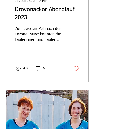
31. Juli 2023
∙
2
Min.
Drevenacker Abendlauf
2023
Zum zweiten Mal nach der
Corona Pause konnten die
Läuferinnen und Läufer
unseres Lauftreffs wieder
am alljährlichen
Drevenacker Abendlauf...
416
5