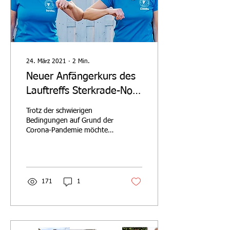
24. März 2021
∙
2
Min.
Neuer Anfängerkurs des
Lauftreffs Sterkrade-Nord
ab 12.04.2021
Trotz der schwierigen
Bedingungen auf Grund der
Corona-Pandemie möchten
wir den Versuch wagen,
einen Lauf- Anfängerkurs ab
dem 12.04.2021...
171
1