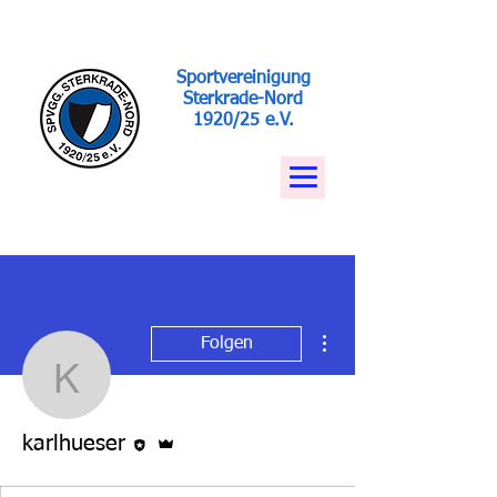
Sportvereinigung
Sterkrade-Nord
1920/25 e.V.
Weitere Optionen
Folgen
karlhueser
Editor
Administrator
karlhueser