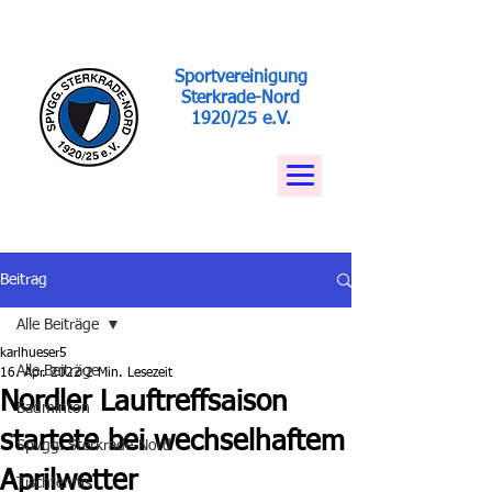
Sportvereinigung
Sterkrade-Nord
1920/25 e.V.
Beitrag
Alle Beiträge
karlhueser5
Alle Beiträge
16. Apr. 2022
2 Min. Lesezeit
Nordler Lauftreffsaison
Badminton
startete bei wechselhaftem
Spvgg. Sterkrade-Nord
Aprilwetter
Tischtennis