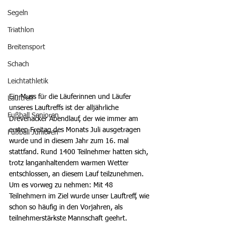
Segeln
Triathlon
Breitensport
Schach
Leichtathletik
Ein Muss für die Läuferinnen und Läufer 
Lauftreff
unseres Lauftreffs ist der alljährliche 
Fußball Senioren
Drevenacker Abendlauf, der wie immer am 
ersten Freitag des Monats Juli ausgetragen 
Fußball Junioren
wurde und in diesem Jahr zum 16. mal 
stattfand. Rund 1400 Teilnehmer hatten sich, 
trotz langanhaltendem warmen Wetter 
entschlossen, an diesem Lauf teilzunehmen.
Um es vorweg zu nehmen: Mit 48 
Teilnehmern im Ziel wurde unser Lauftreff, wie 
schon so häufig in den Vorjahren, als 
teilnehmerstärkste Mannschaft geehrt.