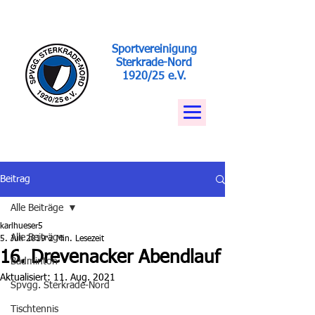
Sportvereinigung
Sterkrade-Nord
1920/25 e.V.
Beitrag
Alle Beiträge
karlhueser5
Alle Beiträge
5. Juli 2019
2 Min. Lesezeit
16. Drevenacker Abendlauf
Badminton
Aktualisiert:
11. Aug. 2021
Spvgg. Sterkrade-Nord
Tischtennis