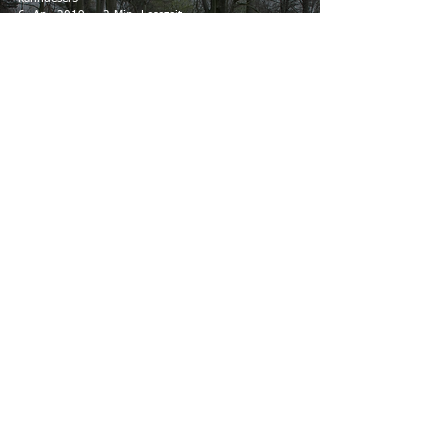
6. Apr. 2019
2 Min. Lesezeit
Lauftreff-Eröffnung und Start einer
neuen Anfängergruppe
33
/
33
Sportvereinigung Sterkrade-Nord
1920/25 e. V.