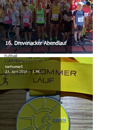
Segeln
Triathlon
Breitensport
Schach
Leichtathletik
16. Drevenacker Abendlauf
Lauftreff
Fußball
Senioren
karlhueser5
Fußball
23. Juni 2019
1 Min. Lesezeit
Junioren