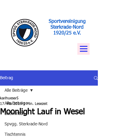
Sportvereinigung
Sterkrade-Nord
1920/25 e.V.
Beitrag
Alle Beiträge
karlhueser5
Alle Beiträge
17. Mai 2019
1 Min. Lesezeit
Moonlight Lauf in Wesel
Badminton
Spvgg. Sterkrade-Nord
Tischtennis