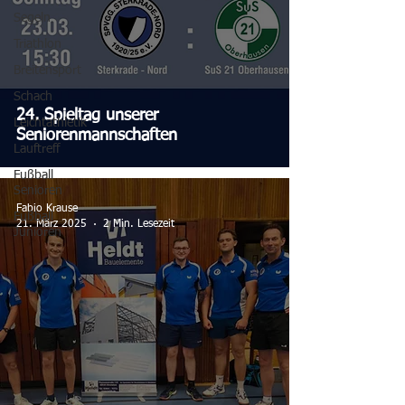
Segeln
Triathlon
Breitensport
Schach
24. Spieltag unserer
Leichtathletik
Seniorenmannschaften
Lauftreff
Fußball
Senioren
Fabio Krause
Fußball
21. März 2025
2 Min. Lesezeit
Junioren