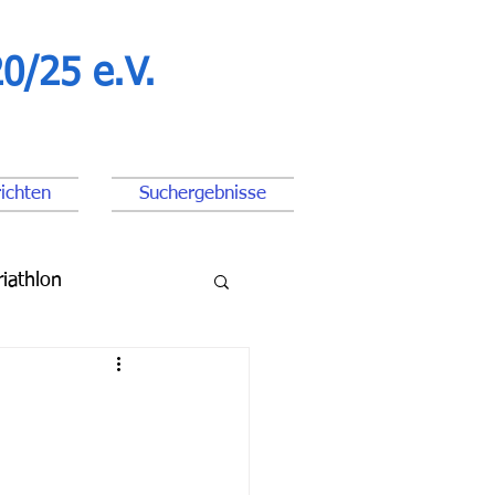
0/25 e.V.
ichten
Suchergebnisse
riathlon
ßball Junioren