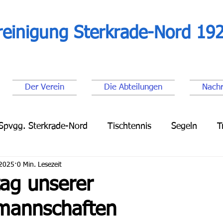
reinigung Sterkrade-Nord 192
Der Verein
Die Abteilungen
Nachr
Spvgg. Sterkrade-Nord
Tischtennis
Segeln
T
 2025
0 Min. Lesezeit
Leichtathletik
Lauftreff
Fußball Senioren
Fu
tag unserer
mannschaften