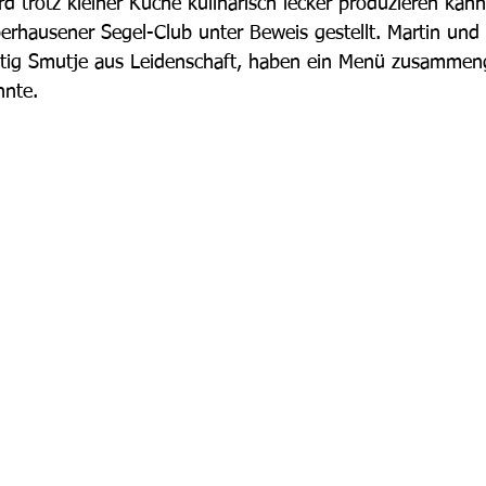
 trotz kleiner Küche kulinarisch lecker produzieren kan
rhausener Segel-Club unter Beweis gestellt. Martin und 
itig Smutje aus Leidenschaft, haben ein Menü zusammenge
nnte.