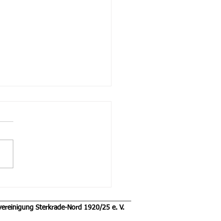
ch der "boot-Düsseldorf"
vereinigung Sterkrade-Nord 1920/25 e. V.