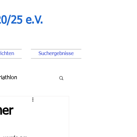
0/25 e.V.
ichten
Suchergebnisse
riathlon
ßball Junioren
ner