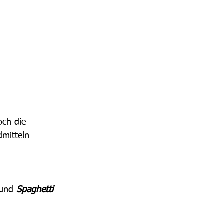
och die 
dmitteln 
und 
Spaghetti 