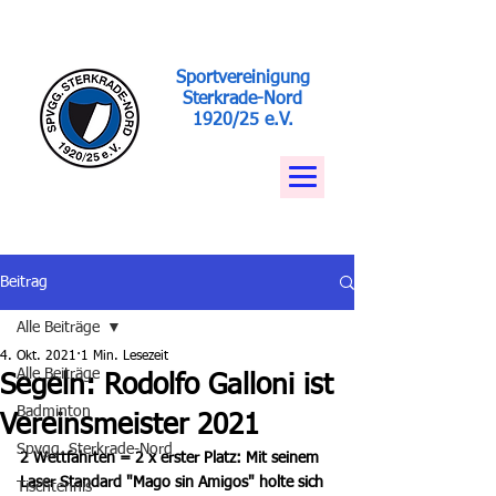
Sportvereinigung
Sterkrade-Nord
1920/25 e.V.
Beitrag
Alle Beiträge
4. Okt. 2021
1 Min. Lesezeit
Alle Beiträge
Segeln: Rodolfo Galloni ist
Badminton
Vereinsmeister 2021
Spvgg. Sterkrade-Nord
2 Wettfahrten = 2 x erster Platz: Mit seinem 
Laser Standard "Mago sin Amigos" holte sich 
Tischtennis