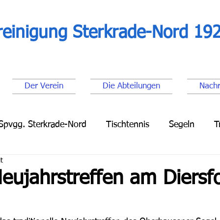
reinigung Sterkrade-Nord 192
Der Verein
Die Abteilungen
Nachr
Spvgg. Sterkrade-Nord
Tischtennis
Segeln
T
t
Leichtathletik
Lauftreff
Fußball Senioren
Fu
eujahrstreffen am Diersf