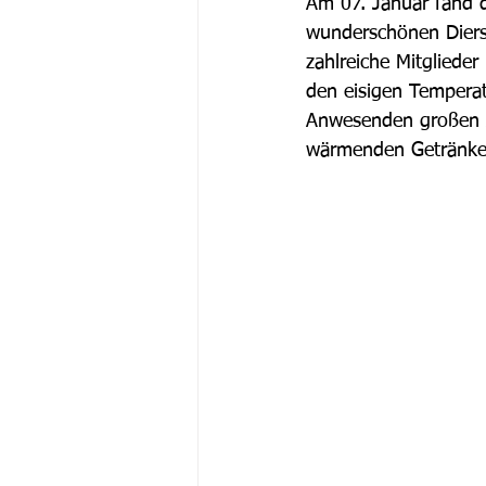
Am 07. Januar fand d
wunderschönen Diersfo
zahlreiche Mitgliede
den eisigen Tempera
Anwesenden großen A
wärmenden Getränken