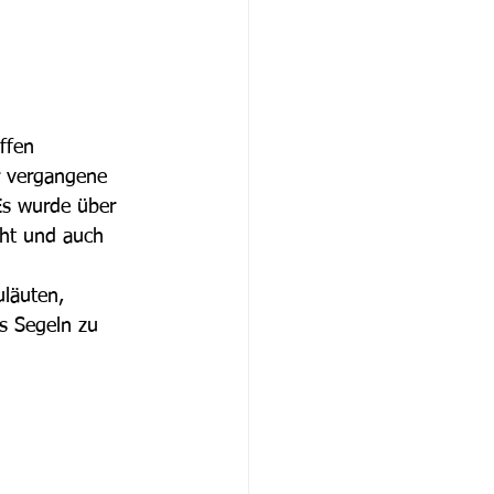
ffen 
r vergangene 
Es wurde über 
ht und auch 
uläuten, 
as Segeln zu 