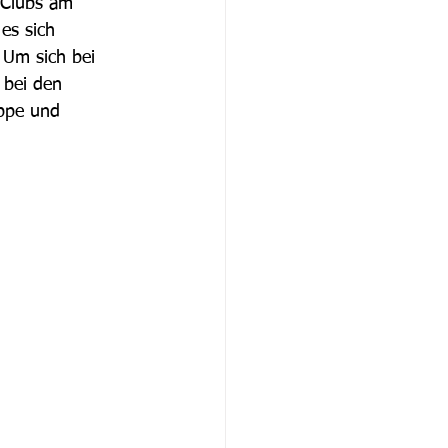
-Clubs am 
es sich 
 Um sich bei 
 bei den 
ppe und 