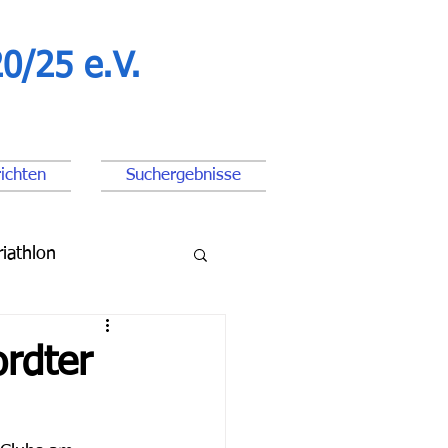
0/25 e.V.
ichten
Suchergebnisse
riathlon
ßball Junioren
ordter