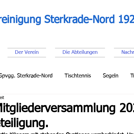
reinigung Sterkrade-Nord 192
Der Verein
Die Abteilungen
Nachr
Spvgg. Sterkrade-Nord
Tischtennis
Segeln
T
eit
Leichtathletik
Lauftreff
Fußball Senioren
Fu
Mitgliederversammlung 20
eiligung.