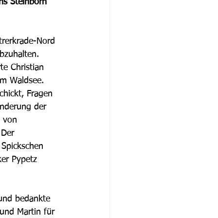
ns Steinborn 
trerkrade-Nord 
bzuhalten. 
te Christian 
am Waldsee. 
hickt, Fragen 
Änderung der 
 von 
 Der 
 Spickschen 
ker Pypetz 
 und bedankte 
und Martin für 