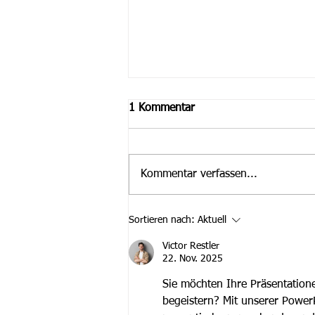
1 Kommentar
Kommentar verfassen...
1. Nordler-Sommerfest war
Sortieren nach:
Aktuell
ein voller Erfolg
Victor Restler
22. Nov. 2025
Sie möchten Ihre Präsentatione
begeistern? Mit unserer PowerP