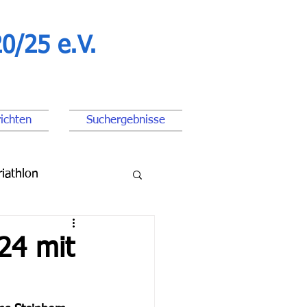
0/25 e.V.
ichten
Suchergebnisse
riathlon
ßball Junioren
24 mit