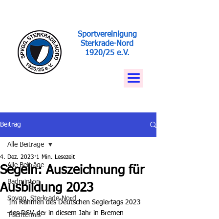
Sportvereinigung
Sterkrade-Nord
1920/25 e.V.
Beitrag
Alle Beiträge
4. Dez. 2023
1 Min. Lesezeit
Alle Beiträge
Segeln: Auszeichnung für
Badminton
Ausbildung 2023
Spvgg. Sterkrade-Nord
Im Rahmen des Deutschen Seglertags 2023 
des DSV, der in diesem Jahr in Bremen 
Tischtennis