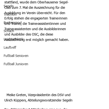
stattfand, wurde dem Oberhausener Segel-
Segeln
Club zum 7. Mal die Auszeichnung für die 
Ausbildung im Verein überreicht. Für den 
Triathlon
Erfolg stehen die engagierten Trainerinnen 
Breitensport
und Trainer, die Trainerassistentinnen und 
Trainerassistenten und die Ausbilderinnen 
Schach
und Ausbilder des OSC, die diese 
Leichtathletik
Auszeichnung erst möglich gemacht haben.
Lauftreff
Fußball Senioren
Fußball Junioren
Meike Greten, Vizepräsidentin des DSV und 
Ulrich Küppers, Abteilungsvorsitzender Segeln 