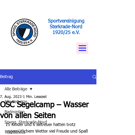
Sportvereinigung
Sterkrade-Nord
1920/25 e.V.
Beitrag
Alle Beiträge
7. Aug. 2023
1 Min. Lesezeit
Alle Beiträge
OSC Segelcamp – Wasser
Badminton
von allen Seiten
Spvgg. Sterkrade-Nord
15 Kinder und 6 Betreuer hatten trotz 
ungemütlichem Wetter viel Freude und Spaß 
Tischtennis