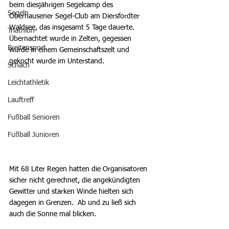
beim diesjährigen Segelcamp des 
Segeln
Oberhausener Segel-Club am Diersfordter 
Waldsee, das insgesamt 5 Tage dauerte. 
Triathlon
Übernachtet wurde in Zelten, gegessen 
Breitensport
wurde in einem Gemeinschaftszelt und 
gekocht wurde im Unterstand.
Schach
Leichtathletik
Lauftreff
Fußball Senioren
Fußball Junioren
Mit 68 Liter Regen hatten die Organisatoren 
sicher nicht gerechnet, die angekündigten 
Gewitter und starken Winde hielten sich 
dagegen in Grenzen.  Ab und zu ließ sich 
auch die Sonne mal blicken.