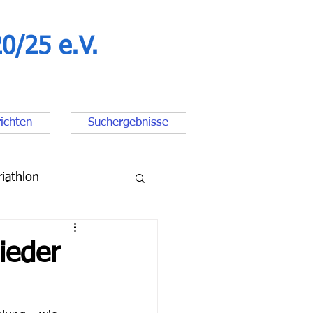
0/25 e.V.
ichten
Suchergebnisse
riathlon
ßball Junioren
ieder