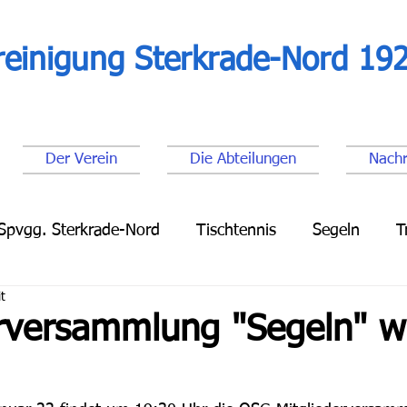
reinigung Sterkrade-Nord 192
Der Verein
Die Abteilungen
Nachr
Spvgg. Sterkrade-Nord
Tischtennis
Segeln
T
t
Leichtathletik
Lauftreff
Fußball Senioren
Fu
erversammlung "Segeln" w