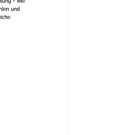
lung - wie 
hlen und 
iche 