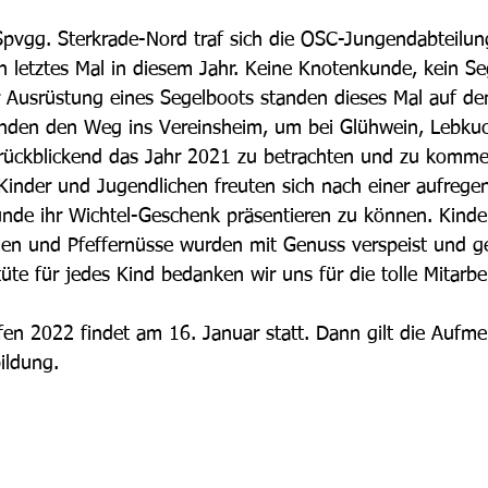
Spvgg. Sterkrade-Nord traf sich die OSC-Jungendabteilu
 letztes Mal in diesem Jahr. Keine Knotenkunde, kein S
r Ausrüstung eines Segelboots standen dieses Mal auf d
fanden den Weg ins Vereinsheim, um bei Glühwein, Lebku
rückblickend das Jahr 2021 zu betrachten und zu kommen
 Kinder und Jugendlichen freuten sich nach einer aufreg
nde ihr Wichtel-Geschenk präsentieren zu können. Kinde
en und Pfeffernüsse wurden mit Genuss verspeist und ge
te für jedes Kind bedanken wir uns für die tolle Mitarbei
fen 2022 findet am 16. Januar statt. Dann gilt die Aufme
ildung.