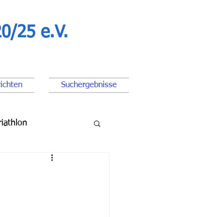
0/25 e.V.
ichten
Suchergebnisse
riathlon
ßball Junioren