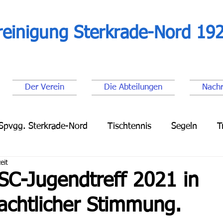
reinigung Sterkrade-Nord 192
Der Verein
Die Abteilungen
Nachr
Spvgg. Sterkrade-Nord
Tischtennis
Segeln
T
eit
Leichtathletik
Lauftreff
Fußball Senioren
Fu
SC-Jugendtreff 2021 in
achtlicher Stimmung.