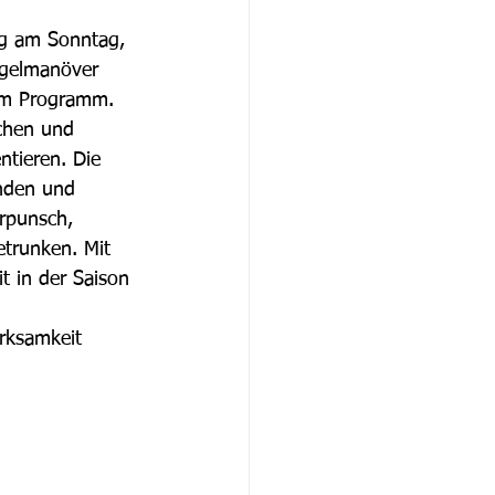
ng am Sonntag, 
egelmanöver 
em Programm. 
chen und 
tieren. Die 
enden und 
rpunsch, 
trunken. Mit 
t in der Saison 
rksamkeit 