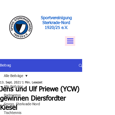
Sportvereinigung
Sterkrade-Nord
1920/25 e.V.
Beitrag
Alle Beiträge
13. Sept. 2021
1 Min. Lesezeit
Alle Beiträge
Jens und Ulf Priewe (YCW)
Badminton
gewinnen Diersfordter
Spvgg. Sterkrade-Nord
Kiesel
Tischtennis