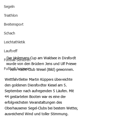
Segeln
Triathlon
Breitensport
Schach
Leichtathletik
Lauftreff
Der Holemans-Cup am Waldsee in Dirsfordt 
Fußball Senioren
wurde von den Brüdern Jens und Ulf Priewe 
Fußball Junioren
vom Yacht-Club Wesel (Bild) gewonnen.
Wettfahrtleiter Martin Küppers überreichte 
den goldenen Diersfordter Kiesel am 5. 
September nach aufregenden 5 Läufen. Mit 
44 gestarteten Booten war es eine der 
erfolgreichsten Veranstaltungen des 
Oberhausener Segel-Clubs bei bestem Wetter, 
ausreichend Wind und toller Stimmung.  