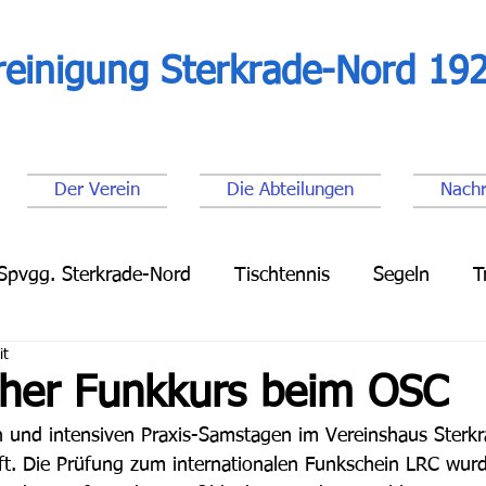
reinigung Sterkrade-Nord 192
Der Verein
Die Abteilungen
Nachr
Spvgg. Sterkrade-Nord
Tischtennis
Segeln
T
it
Leichtathletik
Lauftreff
Fußball Senioren
Fu
icher Funkkurs beim OSC
n und intensiven Praxis-Samstagen im Vereinshaus Sterk
ft. Die Prüfung zum internationalen Funkschein LRC wur