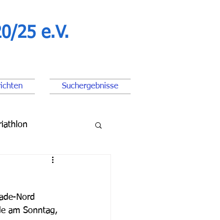
0/25 e.V.
ichten
Suchergebnisse
riathlon
ßball Junioren
rade-Nord 
de am Sonntag, 