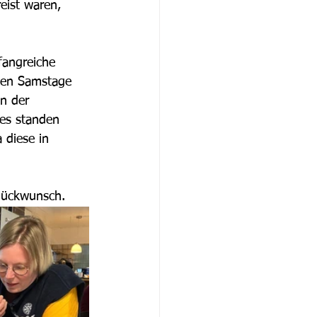
eist waren, 
fangreiche 
iden Samstage 
n der 
es standen 
 diese in 
Glückwunsch.