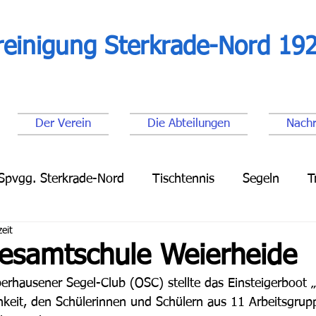
reinigung Sterkrade-Nord 192
Der Verein
Die Abteilungen
Nachr
Spvgg. Sterkrade-Nord
Tischtennis
Segeln
T
eit
Leichtathletik
Lauftreff
Fußball Senioren
Fu
Gesamtschule Weierheide
hausener Segel-Club (OSC) stellte das Einsteigerboot „
hkeit, den Schülerinnen und Schülern aus 11 Arbeitsgrup