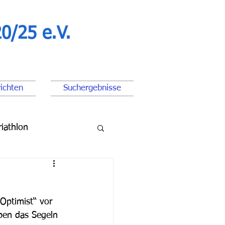
0/25 e.V.
ichten
Suchergebnisse
riathlon
ßball Junioren
Optimist“ vor 
pen das Segeln 