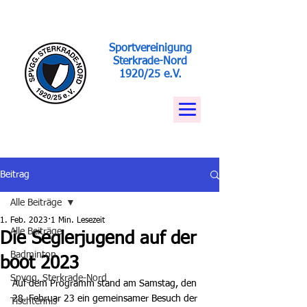
Sportvereinigung
Sterkrade-Nord
1920/25 e.V.
Beitrag
Alle Beiträge
1. Feb. 2023
1 Min. Lesezeit
Alle Beiträge
Die Seglerjugend auf der
Badminton
boot 2023
Spvgg. Sterkrade-Nord
Auf dem Programm stand am Samstag, den 
28. Februar 23 ein gemeinsamer Besuch der 
Tischtennis