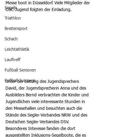
Messe boot in Düsseldorf. Viele Mitglieder der 
Segeln
OSC-Jugend folgten der Einladung. 
Triathlon
Breitensport
Schach
Leichtathletik
Lauftreff
Fußball Senioren
Fußball Junioren
Unter der Leitung des Jugendsprechers 
David, der Jugendsprecherin Anna und des 
Ausbilders Bernd verbrachten die Kinder und 
Jugendlichen viele interessante Stunden in 
den Messehallen und besuchten auch die 
Stände des Segler-Verbandes NRW und des 
Deutschen Segler-Verbandes DSV. 
Besonderes Interesse fanden die dort 
ausgestellten Inklusions-Segelboote, die es 