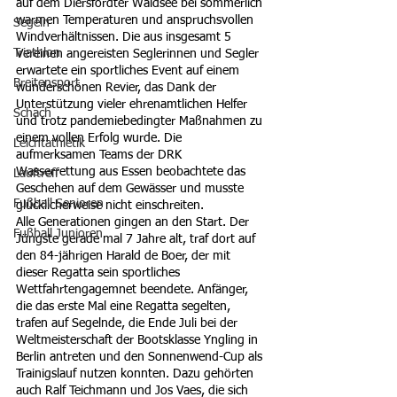
auf dem Diersfordter Waldsee bei sommerlich 
warmen Temperaturen und anspruchsvollen 
Segeln
Windverhältnissen. Die aus insgesamt 5 
Triathlon
Vereinen angereisten Seglerinnen und Segler 
erwartete ein sportliches Event auf einem 
Breitensport
wunderschönen Revier, das Dank der 
Unterstützung vieler ehrenamtlichen Helfer 
Schach
und trotz pandemiebedingter Maßnahmen zu 
einem vollen Erfolg wurde. Die 
Leichtathletik
aufmerksamen Teams der DRK 
Wasserrettung aus Essen beobachtete das 
Lauftreff
Geschehen auf dem Gewässer und musste 
Fußball Senioren
glücklicherweise nicht einschreiten. 
Alle Generationen gingen an den Start. Der 
Fußball Junioren
Jüngste gerade mal 7 Jahre alt, traf dort auf 
den 84-jährigen Harald de Boer, der mit 
dieser Regatta sein sportliches 
Wettfahrtengagemnet beendete. Anfänger, 
die das erste Mal eine Regatta segelten, 
trafen auf Segelnde, die Ende Juli bei der 
Weltmeisterschaft der Bootsklasse Yngling in 
Berlin antreten und den Sonnenwend-Cup als 
Trainigslauf nutzen konnten. Dazu gehörten 
auch Ralf Teichmann und Jos Vaes, die sich 