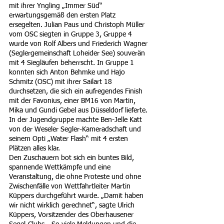
mit ihrer Yngling „Immer Süd“ 
erwartungsgemäß den ersten Platz 
ersegelten. Julian Paus und Christoph Müller 
vom OSC siegten in Gruppe 3, Gruppe 4 
wurde von Rolf Albers und Friederich Wagner 
(Seglergemeinschaft Loheider See) souverän 
mit 4 Siegläufen beherrscht. In Gruppe 1 
konnten sich Anton Behmke und Hajo 
Schmitz (OSC) mit ihrer Sailart 18 
durchsetzen, die sich ein aufregendes Finish 
mit der Favonius, einer BM16 von Martin, 
Mika und Gundi Gebel aus Düsseldorf lieferte. 
In der Jugendgruppe machte Ben-Jelle Katt 
von der Weseler Segler-Kameradschaft und 
seinem Opti „Water Flash“ mit 4 ersten 
Plätzen alles klar. 
Den Zuschauern bot sich ein buntes Bild, 
spannende Wettkämpfe und eine 
Veranstaltung, die ohne Proteste und ohne 
Zwischenfälle von Wettfahrtleiter Martin 
Küppers durchgeführt wurde. „Damit haben 
wir nicht wirklich gerechnet“, sagte Ulrich 
Küppers, Vorsitzender des Oberhausener 