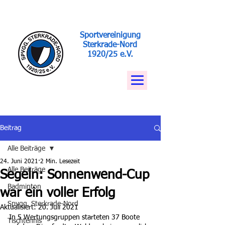
Sportvereinigung
Sterkrade-Nord
1920/25 e.V.
Beitrag
Alle Beiträge
24. Juni 2021
2 Min. Lesezeit
Alle Beiträge
Segeln: Sonnenwend-Cup
Badminton
war ein voller Erfolg
Spvgg. Sterkrade-Nord
Aktualisiert:
20. Juli 2021
In 5 Wertungsgruppen starteten 37 Boote 
Tischtennis