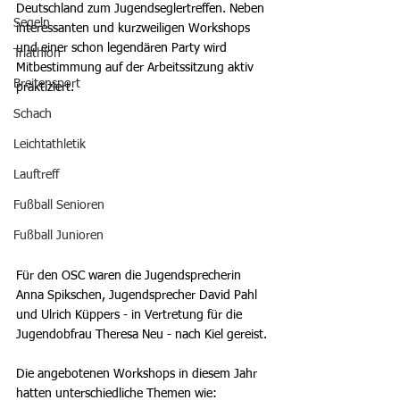
Deutschland zum Jugendseglertreffen. Neben 
Segeln
interessanten und kurzweiligen Workshops 
und einer schon legendären Party wird 
Triathlon
Mitbestimmung auf der Arbeitssitzung aktiv 
Breitensport
praktiziert.
Schach
Leichtathletik
Lauftreff
Fußball Senioren
Fußball Junioren
Für den OSC waren die Jugendsprecherin 
Anna Spikschen, Jugendsprecher David Pahl 
und Ulrich Küppers - in Vertretung für die 
Jugendobfrau Theresa Neu - nach Kiel gereist.
Die angebotenen Workshops in diesem Jahr 
hatten unterschiedliche Themen wie: