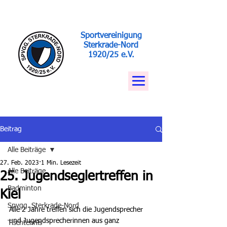
Sportvereinigung
Sterkrade-Nord
1920/25 e.V.
Beitrag
Alle Beiträge
27. Feb. 2023
1 Min. Lesezeit
Alle Beiträge
25. Jugendseglertreffen in
Badminton
Kiel
Spvgg. Sterkrade-Nord
Alle 2 Jahre treffen sich die Jugendsprecher 
und Jugendsprecherinnen aus ganz 
Tischtennis