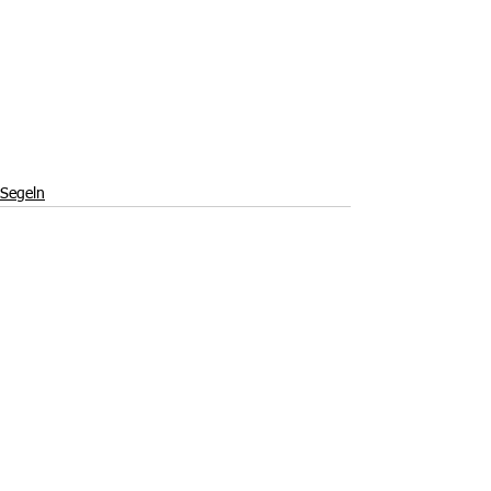
Segeln
Alle ansehen
Aktuelle Beiträge