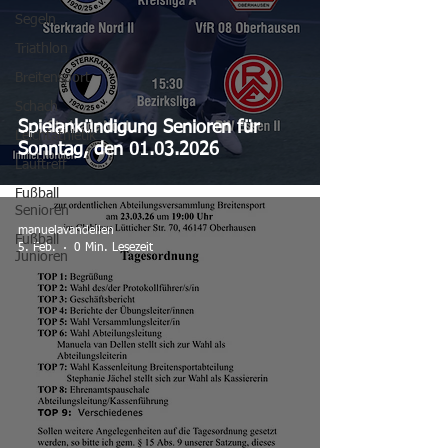
Segeln
Triathlon
Breitensport
Schach
Spielankündigung Senioren für
Leichtathletik
Sonntag, den 01.03.2026
Lauftreff
Fußball
Senioren
manuelavandellen
Fußball
5. Feb.
0 Min. Lesezeit
Junioren