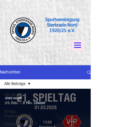
Sportvereinigung
Sterkrade-Nord
1920/25 e.V.
Nachrichten
Alle Beiträge
Alle Beiträge
dietz-walter
Badminton
24. Feb.
0 Min. Lesezeit
Spvgg.
Sterkrade-Nord
Tischtennis