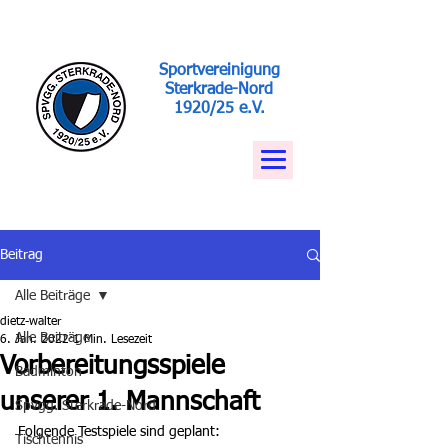
Sportvereinigung
Sterkrade-Nord
1920/25 e.V.
Beitrag
Alle Beiträge
dietz-walter
Alle Beiträge
6. Jan. 2022
1 Min. Lesezeit
Vorbereitungsspiele
Badminton
unserer 1. Mannschaft
Spvgg. Sterkrade-Nord
Folgende Testspiele sind geplant:
Tischtennis