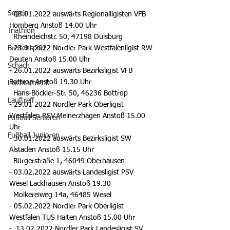
Segeln
- 08.01.2022 auswärts Regionalligisten VFB 
Homberg Anstoß 14.00 Uhr
Triathlon
  Rheindeichstr. 50, 47198 Duisburg
Breitensport
- 23.01.2022 Nordler Park Westfalenligist RW 
Deuten Anstoß 15.00 Uhr
Schach
- 26.01.2022 auswärts Bezirksligist VFB 
Bottrop Anstoß 19.30 Uhr
Leichtathletik
  Hans-Böckler-Str. 50, 46236 Bottrop
Lauftreff
- 29.01 2022 Nordler Park Oberligist 
Westfalen RSV Meinerzhagen Anstoß 15.00 
Fußball Senioren
Uhr
Fußball Junioren
- 30.01.2022 auswärts Bezirksligist SW 
Alstaden Anstoß 15.15 Uhr
  Bürgerstraße 1, 46049 Oberhausen
- 03.02.2022 auswärts Landesligist PSV 
Wesel Lackhausen Anstoß 19.30
  Molkereiweg 14a, 46485 Wesel
- 05.02.2022 Nordler Park Oberligist 
Westfalen TUS Halten Anstoß 15.00 Uhr
-  13.02.2022 Nordler Park Landesligist SV 