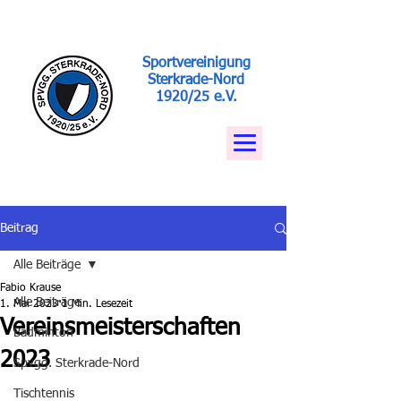
Sportvereinigung
Sterkrade-Nord
1920/25 e.V.
Beitrag
Alle Beiträge
Fabio Krause
Alle Beiträge
1. Mai 2023
1 Min. Lesezeit
Vereinsmeisterschaften
Badminton
2023
Spvgg. Sterkrade-Nord
Tischtennis