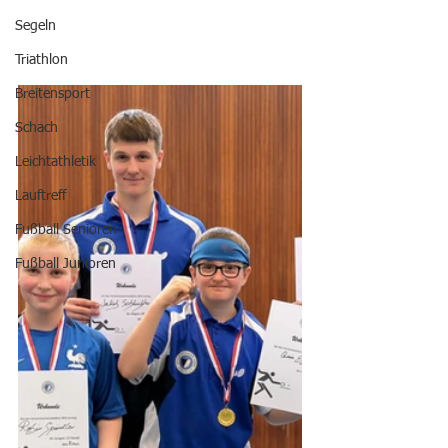
Segeln
Triathlon
Breitensport
Schach
Leichtathletik
Lauftreff
Fußball Senioren
Fußball Junioren