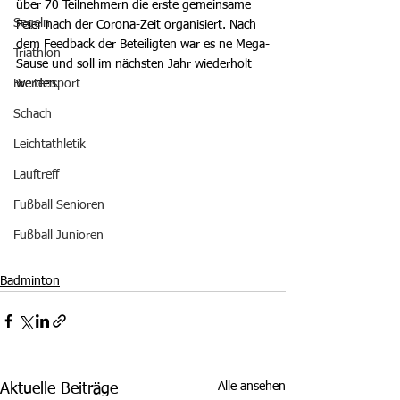
über 70 Teilnehmern die erste gemeinsame 
Segeln
Feier nach der Corona-Zeit organisiert. Nach 
dem Feedback der Beteiligten war es ne Mega-
Triathlon
Sause und soll im nächsten Jahr wiederholt 
Breitensport
werden. 
Schach
Leichtathletik
Lauftreff
Fußball Senioren
Fußball Junioren
Badminton
Alle ansehen
Aktuelle Beiträge