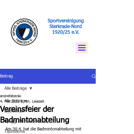
Sportvereinigung
Sterkrade-Nord
1920/25 e.V.
Beitrag
Alle Beiträge
andrefaberski
Alle Beiträge
4. Mai 2022
1 Min. Lesezeit
Vereinsfeier der
Badminton
Badmintonabteilung
Spvgg. Sterkrade-Nord
Am 30.4. hat die Badmintonabteilung mit 
Tischtennis