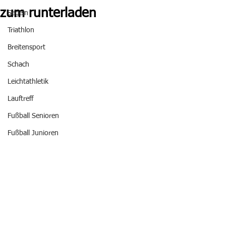
zum runterladen
Segeln
Triathlon
Breitensport
Schach
Leichtathletik
Lauftreff
Fußball Senioren
Fußball Junioren