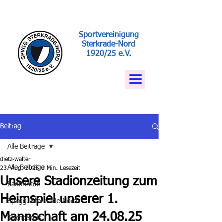
Sportvereinigung
Sterkrade-Nord
1920/25 e.V.
Beitrag
Alle Beiträge
dietz-walter
Alle Beiträge
23. Aug. 2025
0 Min. Lesezeit
Unsere Stadionzeitung zum
Badminton
Heimspiel unserer 1.
Spvgg. Sterkrade-Nord
Mannschaft am 24.08.25
Tischtennis