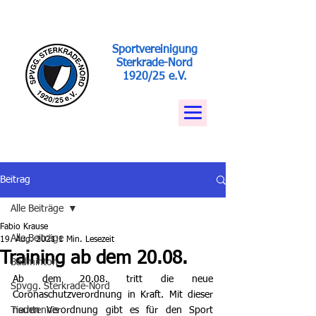
Sportvereinigung
Sterkrade-Nord
1920/25 e.V.
Beitrag
Alle Beiträge
Fabio Krause
Alle Beiträge
19. Aug. 2021
1 Min. Lesezeit
Training ab dem 20.08.
Badminton
Ab dem 20.08. tritt die neue 
Spvgg. Sterkrade-Nord
Coronaschutzverordnung in Kraft. Mit dieser 
Tischtennis
neuen Verordnung gibt es für den Sport 