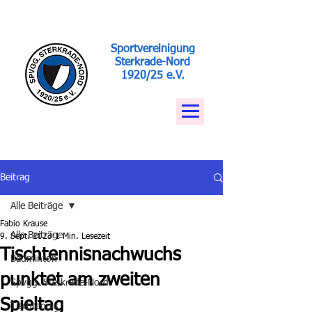
Sportvereinigung
Sterkrade-Nord
1920/25 e.V.
Beitrag
Alle Beiträge
Fabio Krause
Alle Beiträge
9. Sept. 2023
1 Min. Lesezeit
Tischtennisnachwuchs
Badminton
punktet am zweiten
Spvgg. Sterkrade-Nord
Spieltag
Tischtennis