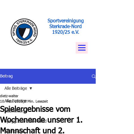
Sportvereinigung
Sterkrade-Nord
1920/25 e.V.
Beitrag
Alle Beiträge
dietz-walter
Alle Beiträge
10. Feb. 2025
0 Min. Lesezeit
Spielergebnisse vom
Badminton
Wochenende unserer 1.
Spvgg. Sterkrade-Nord
Mannschaft und 2.
Tischtennis