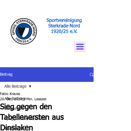
Sportvereinigung
Sterkrade-Nord
1920/25 e.V.
Beitrag
Alle Beiträge
Fabio Krause
Alle Beiträge
28. Okt. 2024
1 Min. Lesezeit
Sieg gegen den
Badminton
Tabellenersten aus
Spvgg. Sterkrade-Nord
Dinslaken
Tischtennis