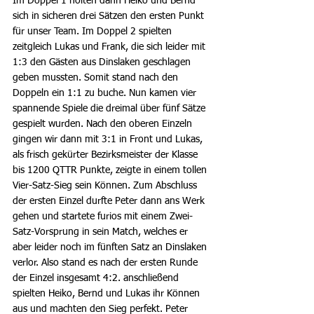
Im Doppel 1 holten dann Heiko und Bernd 
sich in sicheren drei Sätzen den ersten Punkt 
für unser Team. Im Doppel 2 spielten 
zeitgleich Lukas und Frank, die sich leider mit 
1:3 den Gästen aus Dinslaken geschlagen 
geben mussten. Somit stand nach den 
Doppeln ein 1:1 zu buche. Nun kamen vier 
spannende Spiele die dreimal über fünf Sätze 
gespielt wurden. Nach den oberen Einzeln 
gingen wir dann mit 3:1 in Front und Lukas, 
als frisch gekürter Bezirksmeister der Klasse 
bis 1200 QTTR Punkte, zeigte in einem tollen 
Vier-Satz-Sieg sein Können. Zum Abschluss 
der ersten Einzel durfte Peter dann ans Werk 
gehen und startete furios mit einem Zwei-
Satz-Vorsprung in sein Match, welches er 
aber leider noch im fünften Satz an Dinslaken 
verlor. Also stand es nach der ersten Runde 
der Einzel insgesamt 4:2. anschließend 
spielten Heiko, Bernd und Lukas ihr Können 
aus und machten den Sieg perfekt. Peter 