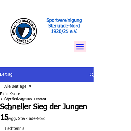
Sportvereinigung
Sterkrade-Nord
1920/25 e.V.
Beitrag
Alle Beiträge
Fabio Krause
Alle Beiträge
3. Sept. 2022
1 Min. Lesezeit
Schneller Sieg der Jungen
Badminton
15
Spvgg. Sterkrade-Nord
Tischtennis