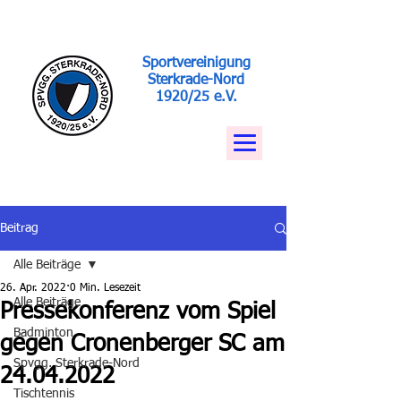
Sportvereinigung
Sterkrade-Nord
1920/25 e.V.
Beitrag
Alle Beiträge
26. Apr. 2022
0 Min. Lesezeit
Alle Beiträge
Pressekonferenz vom Spiel
Badminton
gegen Cronenberger SC am
Spvgg. Sterkrade-Nord
24.04.2022
Tischtennis