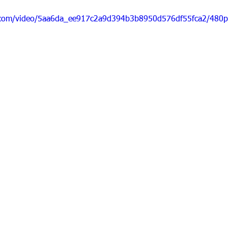
ic.com/video/5aa6da_ee917c2a9d394b3b8950d576df55fca2/480p