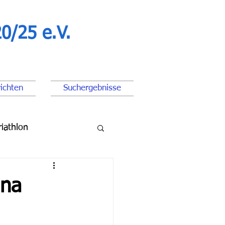
0/25 e.V.
ichten
Suchergebnisse
riathlon
ßball Junioren
una