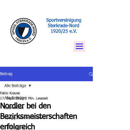
Sportvereinigung
Sterkrade-Nord
1920/25 e.V.
Beitrag
Alle Beiträge
Fabio Krause
Alle Beiträge
17. Sept. 2023
2 Min. Lesezeit
Nordler bei den
Badminton
Bezirksmeisterschaften
Spvgg. Sterkrade-Nord
erfolgreich
Tischtennis