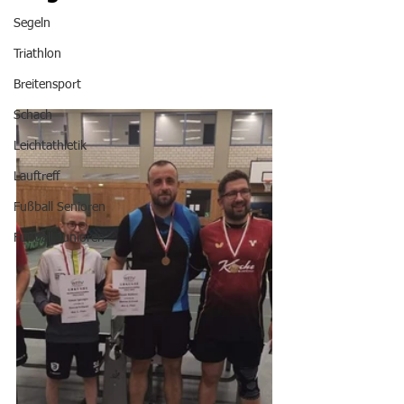
Segeln
Triathlon
Breitensport
Schach
Leichtathletik
Lauftreff
Fußball Senioren
Fußball Junioren