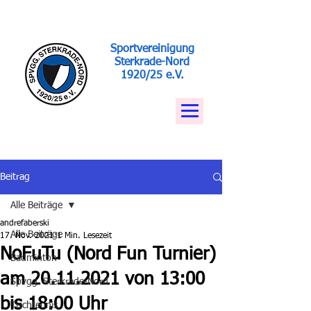
Sportvereinigung
Sterkrade-Nord
1920/25 e.V.
Beitrag
Alle Beiträge
andrefaberski
Alle Beiträge
17. Nov. 2021
1 Min. Lesezeit
NoFuTu (Nord Fun Turnier)
Badminton
am 20.11.2021 von 13:00
Spvgg. Sterkrade-Nord
bis 18:00 Uhr
Tischtennis