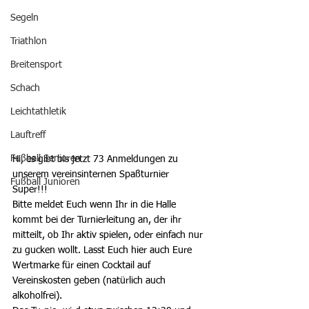
Segeln
Triathlon
Breitensport
Schach
Leichtathletik
Lauftreff
Fußball Senioren
Hi, es gibt bis jetzt 73 Anmeldungen zu 
unserem vereinsinternen Spaßturnier 
Fußball Junioren
Super!!! 
Bitte meldet Euch wenn Ihr in die Halle 
kommt bei der Turnierleitung an, der ihr 
mitteilt, ob Ihr aktiv spielen, oder einfach nur 
zu gucken wollt. Lasst Euch hier auch Eure 
Wertmarke für einen Cocktail auf 
Vereinskosten geben (natürlich auch 
alkoholfrei). 