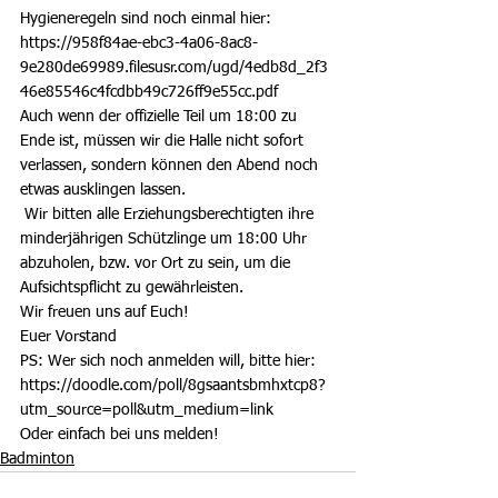
Hygieneregeln sind noch einmal hier: 
https://958f84ae-ebc3-4a06-8ac8-
9e280de69989.filesusr.com/ugd/4edb8d_2f3
46e85546c4fcdbb49c726ff9e55cc.pdf
Auch wenn der offizielle Teil um 18:00 zu 
Ende ist, müssen wir die Halle nicht sofort 
verlassen, sondern können den Abend noch 
etwas ausklingen lassen.
 Wir bitten alle Erziehungsberechtigten ihre 
minderjährigen Schützlinge um 18:00 Uhr 
abzuholen, bzw. vor Ort zu sein, um die 
Aufsichtspflicht zu gewährleisten.
Wir freuen uns auf Euch!
Euer Vorstand
PS: Wer sich noch anmelden will, bitte hier:
https://doodle.com/poll/8gsaantsbmhxtcp8?
utm_source=poll&utm_medium=link
Oder einfach bei uns melden!
Badminton