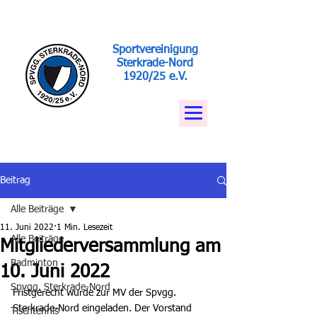
Sportvereinigung
Sterkrade-Nord
1920/25 e.V.
Beitrag
Alle Beiträge
11. Juni 2022
1 Min. Lesezeit
Alle Beiträge
Mitgliederversammlung am
Badminton
10. Juni 2022
Spvgg. Sterkrade-Nord
Fristgerecht wurde zur MV der Spvgg. 
Sterkrade-Nord eingeladen. Der Vorstand 
Tischtennis