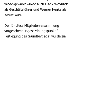
wiedergewählt wurde auch Frank Woynack 
als Geschäftsführer und Werner Henke als 
Kassenwart.
Der für diese Mitgliederversammlung 
vorgesehene Tagesordnungspunkt " 
Festlegung des Grundbeitrags" wurde zur 
Abstimmung auf den 09.September 2022 
verlegt. Dazu wird zu einer außerordentlichen 
Mitgliederversammlung eingeladen.
Spvgg. Sterkrade-Nord
Alle ansehen
Aktuelle Beiträge