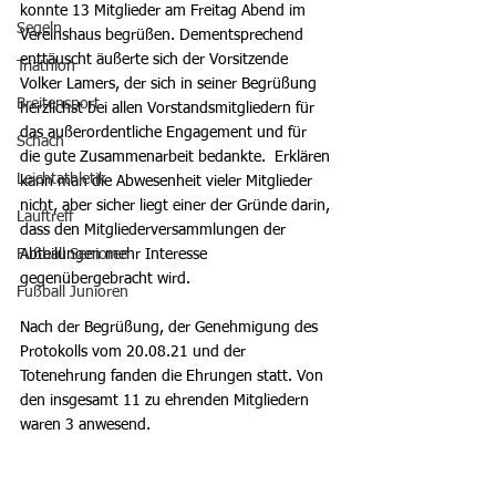
konnte 13 Mitglieder am Freitag Abend im 
Segeln
Vereinshaus begrüßen. Dementsprechend 
enttäuscht äußerte sich der Vorsitzende 
Triathlon
Volker Lamers, der sich in seiner Begrüßung 
Breitensport
herzlichst bei allen Vorstandsmitgliedern für 
das außerordentliche Engagement und für 
Schach
die gute Zusammenarbeit bedankte.  Erklären 
Leichtathletik
kann man die Abwesenheit vieler Mitglieder 
nicht, aber sicher liegt einer der Gründe darin, 
Lauftreff
dass den Mitgliederversammlungen der 
Fußball Senioren
Abteilungen mehr Interesse 
gegenübergebracht wird.
Fußball Junioren
Nach der Begrüßung, der Genehmigung des 
Protokolls vom 20.08.21 und der 
Totenehrung fanden die Ehrungen statt. Von 
den insgesamt 11 zu ehrenden Mitgliedern 
waren 3 anwesend.