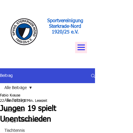
Sportvereinigung
Sterkrade-Nord
1920/25 e.V.
Beitrag
Alle Beiträge
Fabio Krause
Alle Beiträge
22. Jan. 2023
1 Min. Lesezeit
Jungen 19 spielt
Badminton
Unentschieden
Spvgg. Sterkrade-Nord
Tischtennis