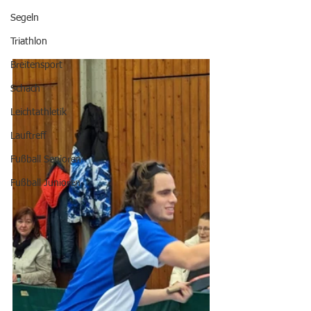
Segeln
Triathlon
Breitensport
Schach
Leichtathletik
Lauftreff
Fußball Senioren
Fußball Junioren