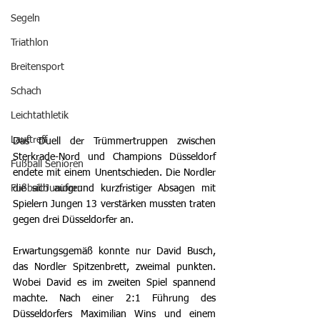
Segeln
Triathlon
Breitensport
Schach
Leichtathletik
Lauftreff
Das Duell der Trümmertruppen zwischen 
Sterkrade-Nord und Champions Düsseldorf 
Fußball Senioren
endete mit einem Unentschieden. Die Nordler 
Fußball Junioren
die sich aufgrund kurzfristiger Absagen mit 
Spielern Jungen 13 verstärken mussten traten 
gegen drei Düsseldorfer an. 
Erwartungsgemäß konnte nur David Busch, 
das Nordler Spitzenbrett, zweimal punkten. 
Wobei David es im zweiten Spiel spannend 
machte. Nach einer 2:1 Führung des 
Düsseldorfers Maximilian Wins und einem 