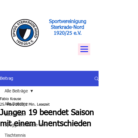
Sportvereinigung
Sterkrade-Nord
1920/25 e.V.
Beitrag
Alle Beiträge
Fabio Krause
Alle Beiträge
25. März 2023
1 Min. Lesezeit
Jungen 19 beendet Saison
Badminton
mit einem Unentschieden
Spvgg. Sterkrade-Nord
Tischtennis