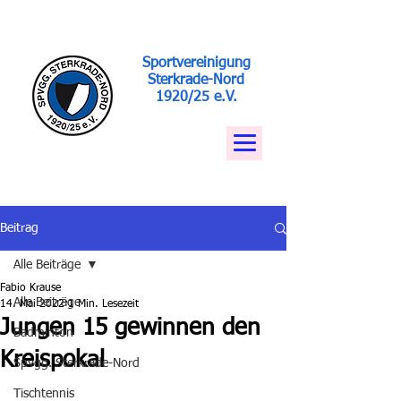
Sportvereinigung
Sterkrade-Nord
1920/25 e.V.
Beitrag
Alle Beiträge
Fabio Krause
Alle Beiträge
14. Mai 2022
1 Min. Lesezeit
Jungen 15 gewinnen den
Badminton
Kreispokal
Spvgg. Sterkrade-Nord
Tischtennis