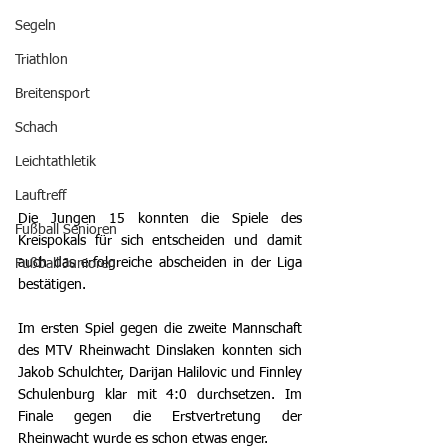
Segeln
Triathlon
Breitensport
Schach
Leichtathletik
Lauftreff
Die Jungen 15 konnten die Spiele des 
Fußball Senioren
Kreispokals für sich entscheiden und damit 
auch das erfolgreiche abscheiden in der Liga 
Fußball Junioren
bestätigen.
Im ersten Spiel gegen die zweite Mannschaft 
des MTV Rheinwacht Dinslaken konnten sich 
Jakob Schulchter, Darijan Halilovic und Finnley 
Schulenburg klar mit 4:0 durchsetzen. Im 
Finale gegen die Erstvertretung der 
Rheinwacht wurde es schon etwas enger.