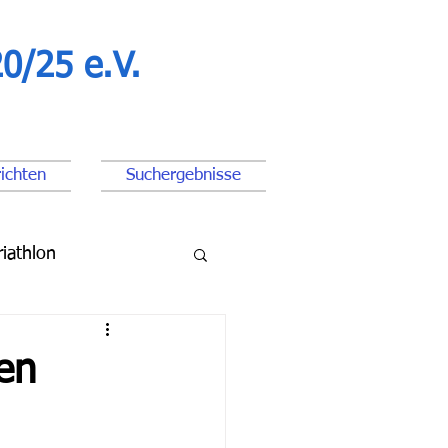
0/25 e.V.
ichten
Suchergebnisse
riathlon
ßball Junioren
en